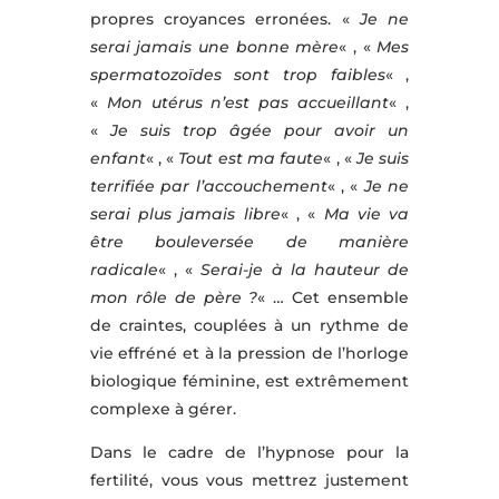
propres croyances erronées. «
Je ne
serai jamais une bonne mère
« , «
Mes
spermatozoïdes sont trop faibles
« ,
«
Mon utérus n’est pas accueillant
« ,
«
Je suis trop âgée pour avoir un
enfant
« , «
Tout est ma faute
« , «
Je suis
terrifiée par l’accouchement
« , «
Je ne
serai plus jamais libre
« , «
Ma vie va
être bouleversée de manière
radicale
« , «
Serai-je à la hauteur de
mon rôle de père ?
« … Cet ensemble
de craintes, couplées à un rythme de
vie effréné et à la pression de l’horloge
biologique féminine, est extrêmement
complexe à gérer.
Dans le cadre de l’hypnose pour la
fertilité, vous vous mettrez justement