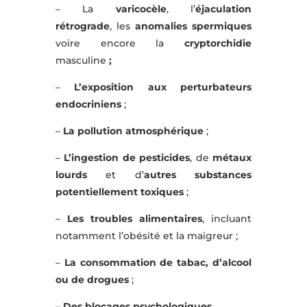
– La
varicocèle
, l’
éjaculation
rétrograde
, les
anomalies spermiques
voire encore la
cryptorchidie
masculine
;
–
L’exposition aux perturbateurs
endocriniens
;
–
La pollution atmosphérique
;
–
L’ingestion de pesticides
, de
métaux
lourds
et d’
autres substances
potentiellement toxiques
;
–
Les troubles alimentaires
, incluant
notamment l’obésité et la maigreur ;
–
La consommation de tabac, d’alcool
ou de drogues
;
–
Des blocages psychologiques
…