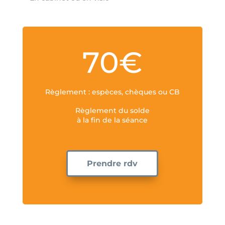
70€
Règlement : espèces, chèques ou CB
Règlement du solde
à la fin de la séance
Prendre rdv