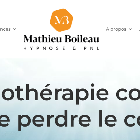
nces
À propos
othérapie co
e perdre le c