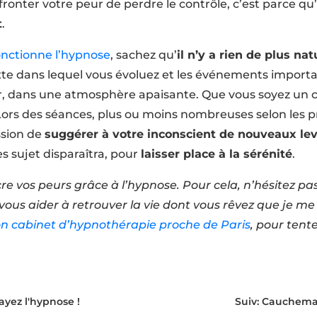
fronter votre peur de perdre le contrôle, c’est parce qu
t
.
nctionne l’hypnose
, sachez qu’
il n’y a rien de plus nat
xte dans lequel vous évoluez et les événements importan
ler, dans une atmosphère apaisante. Que vous soyez un 
 Lors des séances, plus ou moins nombreuses selon les p
ssion de
suggérer à votre inconscient de nouveaux lev
tes sujet disparaîtra, pour
laisser place à la sérénité
.
ncre vos peurs grâce à l’hypnose. Pour cela, n’hésitez pas
ous aider à retrouver la vie dont vous rêvez que je me 
n cabinet d’hypnothérapie proche de Paris
, pour tent
ayez l'hypnose !
Suiv: Cauchemars